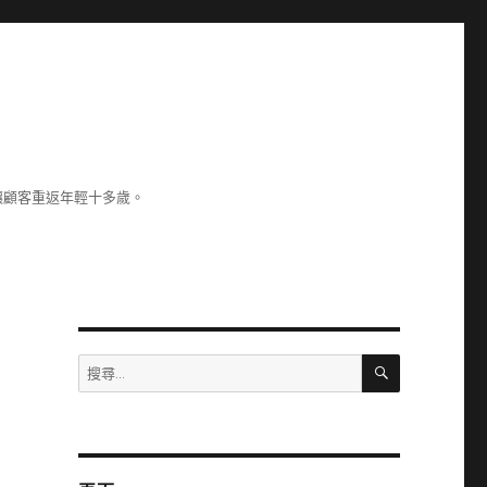
讓顧客重返年輕十多歲。
搜
搜
尋
尋
關
鍵
字: