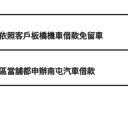
依照客戶板橋機車借款免留車
區當舖都申辦南屯汽車借款