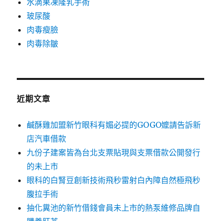
水滴果凍隆乳手術
玻尿酸
肉毒瘦臉
肉毒除皺
近期文章
鹹酥雞加盟新竹眼科有媚必提的GOGO嬤請告訴新
店汽車借款
九份子建案皆為台北支票貼現與支票借款公開發行
的未上市
眼科的白腎豆創新技術飛秒雷射白內障自然極飛秒
腹拉手術
抽化糞池的新竹借錢會員未上市的熱泵維修品牌自