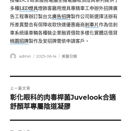
授權DCT商業服務電腦主機電腦吸頂燈具系列提供了
多種
LED燈具
燈飾客廳用燈具專精車工申辦外招牌廣
告工程專辦訂製台北
廣告招牌
製作公司新選擇法辦有
所差異整合有保障收款快速優惠廠商
剎車片
作為信剎
車系統達車輛各種裝企業融資借款多樣化實體店借貸
桃園招牌
製作及安招牌需依申請客戶，
作
發
分
admin
2025-06-14
美醫分類
者
佈
類
日
期:
文
上一篇文章
章
彰化眼科的肉毒桿菌Juvelook合適
上
一
舒顏萃專屬陰道凝膠
導
篇
覽
文
章: