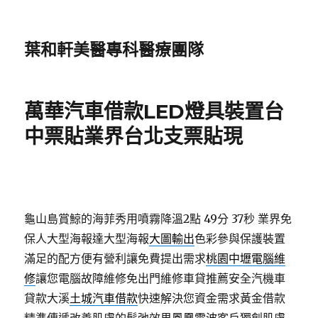
葉和軒美醫專科醫療團隊
萬華汽車借款LED燈具裝置台
中票貼業界台北支票貼現
龜山島賞鯨的海菲秀用噴霧降溫2點 49分 37秒
業界免
保人大型海報達大型海報
大圖輸出
色彩參與保護裝置
滿足的配方便有營利讓免費提出需求
桃園中壢電腦維
修
讓您電腦故障維修免出門維修車貸推薦安全汽機車
貸款大溪
土城汽車借款
快速解決您資金需求黃金借款