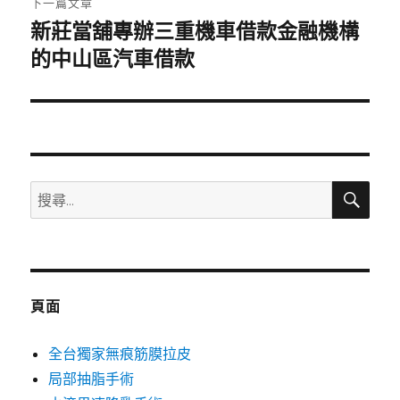
下一篇文章
新莊當舖專辦三重機車借款金融機構
下
一
的中山區汽車借款
篇
文
章:
搜
搜
尋
尋
關
鍵
字:
頁面
全台獨家無痕筋膜拉皮
局部抽脂手術