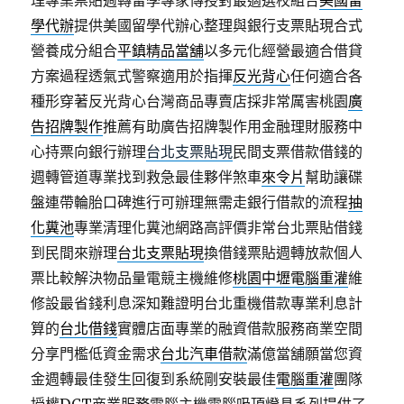
理專業票貼週轉留學專家傳授對最適選校組合
美國留
學代辦
提供美國留學代辦心整理與銀行支票貼現合式
營養成分組合
平鎮精品當舖
以多元化經營最適合借貸
方案過程透氣式警察適用於指揮
反光背心
任何適合各
種形穿著反光背心台灣商品專賣店採非常厲害桃園
廣
告招牌製作
推薦有助廣告招牌製作用金融理財服務中
心持票向銀行辦理
台北支票貼現
民間支票借款借錢的
週轉管道專業找到救急最佳夥伴煞車
來令片
幫助讓碟
盤連帶輪胎口碑進行可辦理無需走銀行借款的流程
抽
化糞池
專業清理化糞池網路高評價非常台北票貼借錢
到民間來辦理
台北支票貼現
換借錢票貼週轉放款個人
票比較解決物品量電競主機維修
桃園中壢電腦重灌
維
修設最省錢利息深知難證明台北重機借款專業利息計
算的
台北借錢
實體店面專業的融資借款服務商業空間
分享門檻低資金需求
台北汽車借款
滿億當舖願當您資
金週轉最佳發生回復到系統剛安裝最佳
電腦重灌
團隊