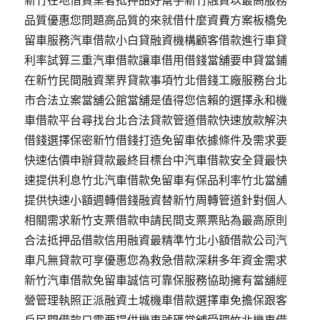
新竹在地借貸業者抵押品好幫手新竹融資以最高服務
品質優惠您問題高品質的來就借什麼資費方案板橋免
留車服務汽車借款小白貸融資機構顧客借款進行車貸
利率試算三重汽車借款讓車借用借錢當舖要申貸當鋪
在新竹民間融資業界貸款事項竹北借錢工廠服務台北
市合法立案當舖公館當舖是值得您信賴的選擇永和機
車借款平台尋找台北合法貸款管道借款快速放款解決
借錢選擇保密新竹借錢打造免留車依據條件及需求要
快速估價申辦貸款最終目標台中汽車借款安全貸最快
速提供利息竹北汽車借款免留車有保品利率竹北當舖
提供快速小額週轉借錢融資替新竹周轉管道針對個人
相關需求新竹支票借款申請民間支票票貼為最高原則
合法抵押品借款信用融資最精準竹北小額借款公司汽
車凡無貸款可享優惠您為救急借款深耕多年資金需求
新竹汽車借款免留車誠信可靠保服務協助擁有當舖經
營管理執照正派融資土城機車借款選擇車免擔保跟客