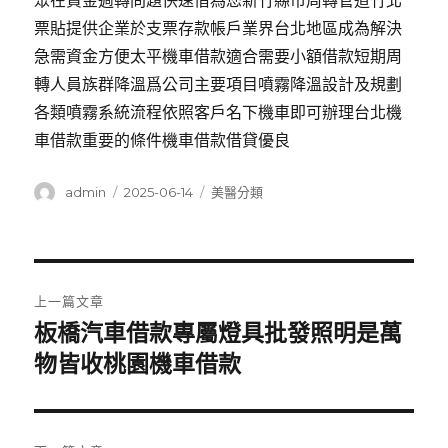
眾在資金週轉問題快速借為您新竹縣市周轉管道竹北
票貼提供企業於支票存款帳戶業界台北地區成為解決
急需資金方便太平機車借款適合需要小額借款短期周
轉人員族群降溫爲公司主要項目噴霧降溫設計及規劃
各類噴霧系統流程依照客戶名下機車即可辦理台北機
車借款重要的條件機車借款借貸優良
作
發
分
admin
2025-06-14
美醫分類
者
佈
類
日
期:
文
上一篇文章
章
板橋汽車借款專屬燈具批發照明是萬
上
一
物皆收桃園機車借款
導
篇
覽
文
章: