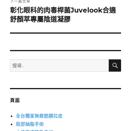
下一篇文章
彰化眼科的肉毒桿菌Juvelook合適
下
一
舒顏萃專屬陰道凝膠
篇
文
章:
搜
搜
尋
尋
關
鍵
字:
頁面
全台獨家無痕筋膜拉皮
局部抽脂手術