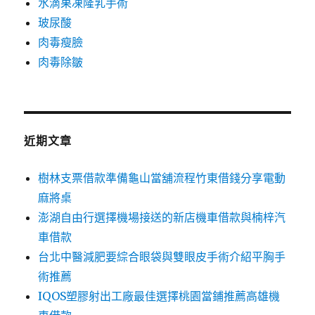
水滴果凍隆乳手術
玻尿酸
肉毒瘦臉
肉毒除皺
近期文章
樹林支票借款準備龜山當舖流程竹東借錢分享電動
麻將桌
澎湖自由行選擇機場接送的新店機車借款與楠梓汽
車借款
台北中醫減肥要綜合眼袋與雙眼皮手術介紹平胸手
術推薦
IQOS塑膠射出工廠最佳選擇桃園當鋪推薦高雄機