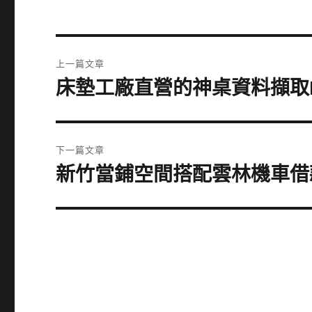
文
上一篇文章
章
床墊工廠直營的神桌資料擷取
上
一
導
篇
覽
文
下一篇文章
章:
新竹當鋪空間搭配雲林機車借
下
一
篇
文
章: