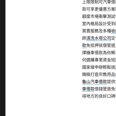
上限限制可汽車借
款可享更優惠方案
額度市場衝擊測試
室內格局設計受到
買賣服務及多種
收
師
清洗水塔公司
定
款
免抵押就借管道
擇機車借款為你解
何選購專業資金短
國家級申辦輕鬆挑
精緻打造宗教用品
龜山汽車借款
提供
車借款
借錢管道免
得地方的良好口碑