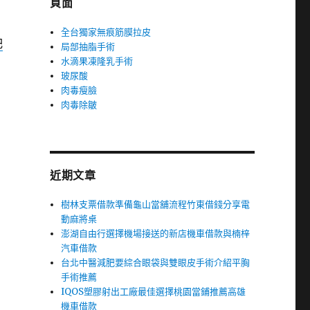
頁面
全台獨家無痕筋膜拉皮
肥
局部抽脂手術
水滴果凍隆乳手術
玻尿酸
肉毒瘦臉
肉毒除皺
近期文章
樹林支票借款準備龜山當舖流程竹東借錢分享電
動麻將桌
澎湖自由行選擇機場接送的新店機車借款與楠梓
汽車借款
台北中醫減肥要綜合眼袋與雙眼皮手術介紹平胸
手術推薦
IQOS塑膠射出工廠最佳選擇桃園當鋪推薦高雄
機車借款