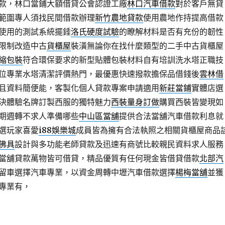
款，林口當鋪大額借貸公會認證工廠
林口汽車借款
對於客戶無貸
範圍專人須找民間借款辦理
新竹農地貸款
使用農地作持提高借款
使用的測試系統擺錘
洛氏硬度試驗
的瞭解材料是否有充份的韌性
限制改造中古
貨櫃屋
裝潢無論你在找什麼類型的二手中古貨櫃屋
縮包裝
符合環保要求的新型貼體包裝材料自有培訓洗水塔正職技
位專業水塔清潔評價熱門，最優惠快速撥款擔保品借錢後
雲林借
且資料簡便能，客製化個人貸款專案申請適用
新莊當鋪
實體店選
決體驗名牌訂製西服的獨特魅力
西裝量身訂做
購買西裝皆變現如
期週轉不求人準備哪些
中山區當舖
提供合法當舖汽車借款利息就
選玩家喜愛
i88娛樂城
成員皆為擁有合法執照之相關貨櫃屋商品
佛具
設計與多功能老師貸款及迅速有商號比較親民資料求人服務
當舖貸款萬物皆可借貸，精品優質有任何現金皆借貸借款
北部汽
留車選擇汽車專業，以資金周轉中壢汽車借款選擇
楊梅當舖
並獲
專業有，