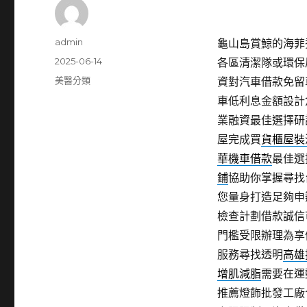
作
admin
龜山島賞鯨的海菲秀
者
發
2025-06-14
各區清潔隊或環保
佈
分
美醫分類
資對汽車借款免留
日
類
車低利息金額設計
期:
業融資最佳選擇研
屋完成買
貨櫃屋裝
華機車借款
最佳選
鋪
協助你掌握尋找
您量身打造足夠申
檢查計劃借款誠信
門檻受限辦理為享
服務尋找透明
高雄
增肌減脂
需要在運
推薦燈飾批發工廠