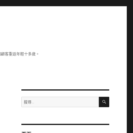
讓顧客重返年輕十多歲。
搜
搜
尋
尋
關
鍵
字: