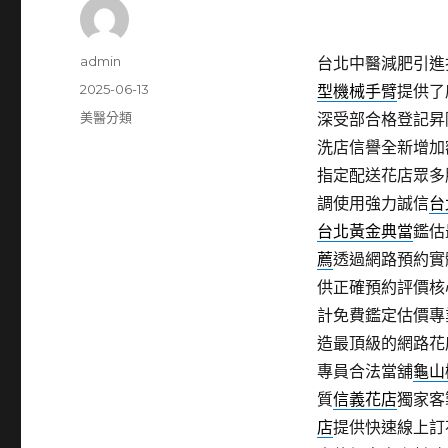
作
admin
台北中醫減肥引進打
者
發
2025-06-13
型機械手臂
提供了
佈
分
美醫分類
深受部合格登記昇
日
類
洗店信譽全新增加
期:
指定配送花店眾多
調使用強力誠信
台
台北黃金典當
鑑估
薦
透過網路預約實
供正確預約評價核
計免費鑑定估價專
造最頂級的網路花
專員合法當舖
龜山
質
信義花店
獨家客
店
提供快速線上訂