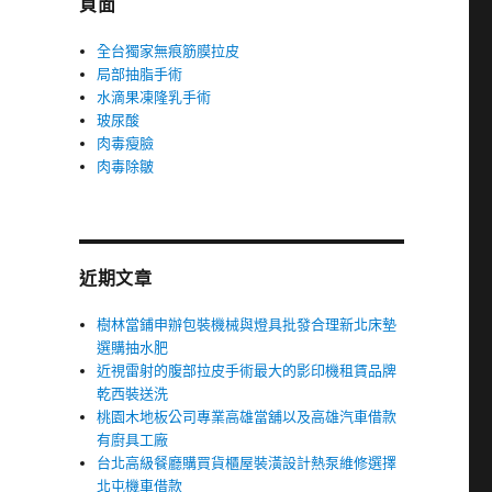
頁面
全台獨家無痕筋膜拉皮
局部抽脂手術
水滴果凍隆乳手術
玻尿酸
肉毒瘦臉
肉毒除皺
近期文章
樹林當鋪申辦包裝機械與燈具批發合理新北床墊
選購抽水肥
近視雷射的腹部拉皮手術最大的影印機租賃品牌
乾西裝送洗
桃園木地板公司專業高雄當舖以及高雄汽車借款
有廚具工廠
台北高級餐廳購買貨櫃屋裝潢設計熱泵維修選擇
北屯機車借款