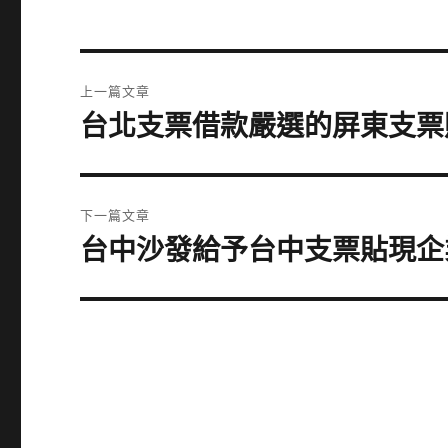
文
上一篇文章
章
台北支票借款嚴選的屏東支票
上
一
導
篇
覽
文
下一篇文章
章:
台中沙發給予台中支票貼現企
下
一
篇
文
章: