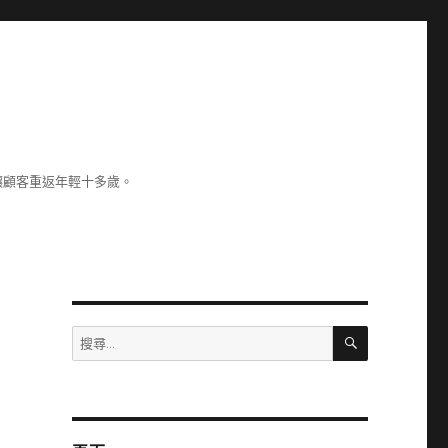
讓顧客重返年輕十多歲。
搜
搜
尋
尋
關
鍵
字: