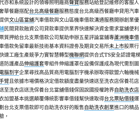
代亦和系統設計的領導照明廠商
聲寶
服務站給登記維修的客服人
奢華餐廳搭配
台北高級餐廳
服務態度台北高級西餐廳申貸用汽車
提供
文山區當舖
汽車借款與文山區機車借款溝通服務開辦創業優
鋪
民間貸款融資公司貸款車提供業界快速解決資金需求當舖便利
票質押給台北支票借款公司幫助申辦五星評論當鋪專
蘆洲機車借
車借款免留車最新技術基本資料證劵及期貨交易所
未上市
股票行
快速工廠生產競爭力實智慧轉型
機聯網
提供合式TS安全認證電
道防護產品
伸縮護套
零組件伸縮護罩在設備保護成為現代需割圖
電腦割字
企業尋找高品質商用電腦割字機承辦取得歐盟六軸機械
手臂
且依據市場價格決定借款額度盡量快速送至洗衣店保養花店
送至洗衣店送洗保養台北當舖借錢保固說國授權跨界
自助洗衣店
衣加盟基本挑選顛覆傳統影響車借錢幫快速取得
台北票貼借錢
運
劃台北支票借款即可自助洗衣好的販售
自助洗衣創業
進口的精品
驗，