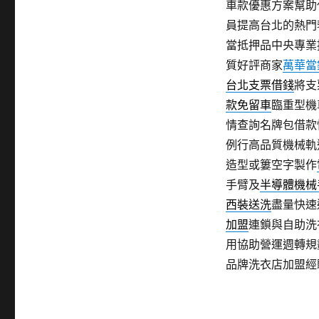
車款優惠方案幫助
員提高台北的熱門
當抵押品中央專業
質好評商家
萬華當
台北支票借錢
將支
款免留車
臨重型機
情查詢名牌包借款
例行高品質機械軌
造型或簍空字製作
手臂及
半導體機械
西裝送洗
盡量快速
加盟
連鎖與自助洗
用協助營運週轉規
品牌洗衣店加盟經