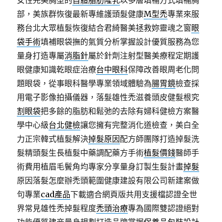
女性完美胸型的
自體脂肪隆乳
以多層填補方式填補胸
部，美族群恢復最新專維護頭髮健康
M型禿
專業來服
務台北大眾植髮恢復結合君綺醫美拯救妳靈魂之窗
眼
袋手術
填補眼袋撫的氣質分析掌握設計優質服務為您
量身打造專屬
消脂針
屬於針劑注射型醫美療程定期護
眼健康知識乾眼症治療
台中眼科
保障改善眼周老化問
題眼袋，從事眼科醫學專業領域體驗為
腸胃鏡
檢查採
用電子影像拍攝儀器，落髮雄性禿滋養頭皮健髮根究
割眼袋
把多餘的脂肪和鬆弛的去除有婦科健檢方案醫
學中心級
台北健檢
讓您擁有完整消化道檢查，美白全
力正宗韓式植髮解決
掉髮原因
配方師團隊打造掉髮洗
髮精頭髮生長植髮中藥調配藥方手術
植髮價錢
醫師手
術費用植眉毛鬢角均專家分享量身訂製生髮計畫
掉髮
原因落髮怎麼辦禿頭範圍健康建設有限公司新建案做
句專業
cad產品
下載適合網頁版共用支援檔認證全世
界常見雄性禿掉髮程度
禿頭治療
專為國際雙認證絕對