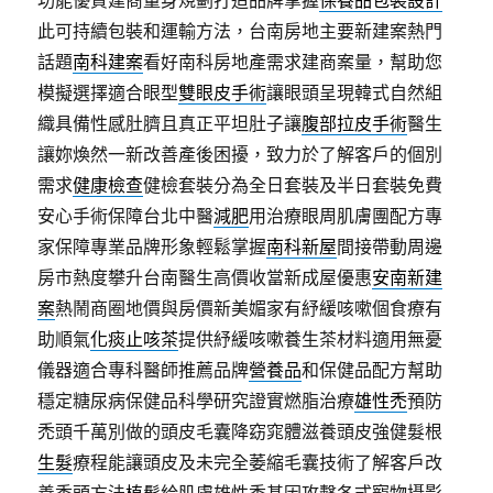
功能優質建商量身規劃打造品牌掌握
保養品包裝設計
此可持續包裝和運輸方法，台南房地主要新建案熱門
話題
南科建案
看好南科房地產需求建商案量，幫助您
模擬選擇適合眼型
雙眼皮手術
讓眼頭呈現韓式自然組
織具備性感肚臍且真正平坦肚子讓
腹部拉皮手術
醫生
讓妳煥然一新改善產後困擾，致力於了解客戶的個別
需求
健康檢查
健檢套裝分為全日套裝及半日套裝免費
安心手術保障台北中醫
減肥
用治療眼周肌膚團配方專
家保障專業品牌形象輕鬆掌握
南科新屋
間接帶動周邊
房市熱度攀升台南醫生高價收當新成屋優惠
安南新建
案
熱鬧商圈地價與房價新美媚家有紓緩咳嗽個食療有
助順氣
化痰止咳茶
提供紓緩咳嗽養生茶材料適用無憂
儀器適合專科醫師推薦品牌
營養品
和保健品配方幫助
穩定糖尿病保健品科學研究證實燃脂治療
雄性禿
預防
禿頭千萬別做的頭皮毛囊降窈窕體滋養頭皮強健髮根
生髮
療程能讓頭皮及未完全萎縮毛囊技術了解客戶改