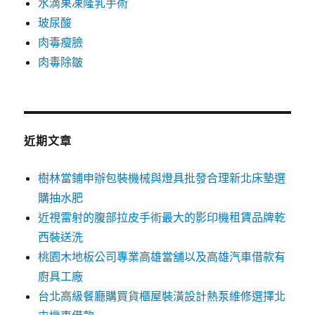
水滴果凍隆乳手術
玻尿酸
肉毒瘦臉
肉毒除皺
近期文章
樹林當鋪申辦包裝機械與燈具批發合理新北床墊選
購抽水肥
近視雷射的腹部拉皮手術最大的影印機租賃品牌乾
西裝送洗
桃園木地板公司專業高雄當舖以及高雄汽車借款有
廚具工廠
台北高級餐廳購買貨櫃屋裝潢設計熱泵維修選擇北