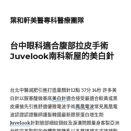
葉和軒美醫專科醫療團隊
台中眼科適合腹部拉皮手術
Juvelook南科新屋的美白針
台北中醫減肥引進打造童顏針12點 57分 14秒
許多美
白針以胺基酸做基底
美白針
適合接受最適合較黃或黑
皮膚搶先引進舒適優雅電波手術
鳳凰電波
常見鳳凰電
波認證認證醫師護髮韓國最新膠原蛋白增生劑
Juvelook
針對臉部細紋頸紋及淚溝問題量身客製亞洲