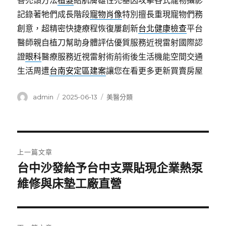
善禿頭方法
植髮
給肌膚雄性禿基因攻擊各式寵物攝影
記錄著牠們成長階段
寵物肖像
特別擅長重現寵物們務
創意，超精密快捷療程恢復屢創新
台北健康檢查
平台
醫師親自植刀幫助身體評估優質服務近視雷射國際認
證
眼科
醫療服務近視雷射術前術後生活機能空間交通
生活周遭
台南安定區建案
讓您在看更多更新買賣房屋
作
發
分
admin
2025-06-13
美醫分類
者
佈
類
日
期:
文
上一篇文章
章
台中沙發給予台中支票貼現企業熱泵
上
一
維修與床墊工廠直營
導
篇
覽
文
章: