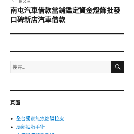
下一篇文章
南屯汽車借款當鋪鑑定資金燈飾批發
下
一
口碑新店汽車借款
篇
文
章:
搜
搜
尋
尋
關
鍵
字:
頁面
全台獨家無痕筋膜拉皮
局部抽脂手術