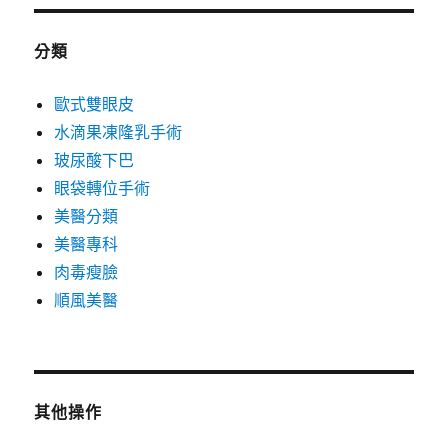
分類
歐式雙眼皮
水滴果凍隆乳手術
玻尿酸下巴
眼袋轉位手術
美醫分類
美醫專科
肉毒瘦臉
順風美醫
其他操作