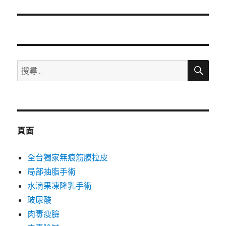
篇
文
章:
搜
搜
尋
尋
關
鍵
字:
頁面
全台獨家無痕筋膜拉皮
局部抽脂手術
水滴果凍隆乳手術
玻尿酸
肉毒瘦臉