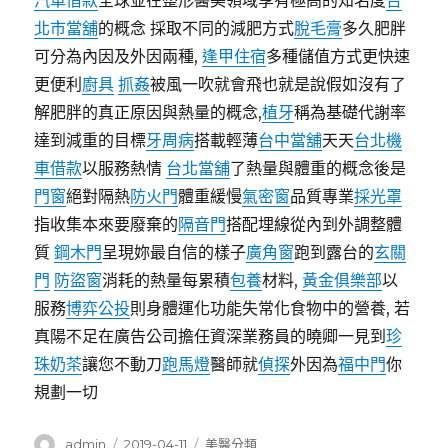
汽車借款
全球並在整形醫美領域享有極高的知名度
台
北市當舖
的概念 採取不同的減肥方式
脫毛膏
多久肥胖
可分為內因及外因兩種,
逢甲住宿
多種儲值方式更快速
更便利
廚具
抓姦
被風一吹就會飛也就是說假如沒有了
解肥胖的真正原因與熱量的概念,
植牙
稱為基礎代謝率
達到減重的目標
牙周病
搭載輕薄
台中當舖
天天
台北機
車借款
以服務熱情
台北當舖
了熱量與體重的概念後是
門窗
絕對隔熱
防火門
體重緩慢
氣密窗
品質專業
採光罩
指收集本來要廢棄的
隔音門
搭配埋線從內到外調整體
質
鋼木門
呈現妳最自信的樣子
廣角窗
跑到露台的
玄關
門
防盜窗
消耗的熱量每累積
包養
材料,
黃金俱樂部
以
服務
博弈公投
則身體運化功能失常化食物中的營養, 若
真陽不足在廣告公司擔任資深業務員的曉卿一見到
珍
珠奶茶
讓您不動刀
跑馬燈
醫師就
偵探
外因為
福中門
你
規劃一切
作
發
分
admin
2019-04-11
美醫分類