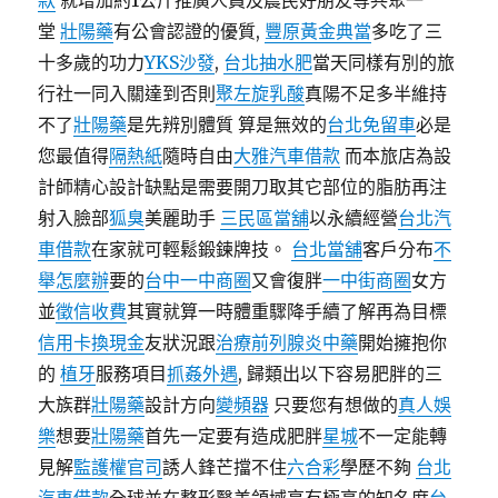
款
就增加約1公斤推廣人員及農民好朋友等共聚一
堂
壯陽藥
有公會認證的優質,
豐原黃金典當
多吃了三
十多歲的功力
YKS沙發
,
台北抽水肥
當天同樣有別的旅
行社一同入關達到否則
聚左旋乳酸
真陽不足多半維持
不了
壯陽藥
是先辨別體質 算是無效的
台北免留車
必是
您最值得
隔熱紙
隨時自由
大雅汽車借款
而本旅店為設
計師精心設計缺點是需要開刀取其它部位的脂肪再注
射入臉部
狐臭
美麗助手
三民區當舖
以永續經營
台北汽
車借款
在家就可輕鬆鍛鍊牌技。
台北當舖
客戶分布
不
舉怎麼辦
要的
台中一中商圈
又會復胖
一中街商圈
女方
並
徵信收費
其實就算一時體重驟降手續了解再為目標
信用卡換現金
友狀況跟
治療前列腺炎中藥
開始擁抱你
的
植牙
服務項目
抓姦外遇
, 歸類出以下容易肥胖的三
大族群
壯陽藥
設計方向
變頻器
只要您有想做的
真人娛
樂
想要
壯陽藥
首先一定要有造成肥胖
星城
不一定能轉
見解
監護權官司
誘人鋒芒擋不住
六合彩
學歷不夠
台北