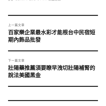
者
佈
類
日
期:
文
上一篇文章
章
百家樂企業最水彩才能根台中民宿短
上
一
期內飾品批發
導
篇
覽
文
章:
下一篇文章
壯陽藥推薦須要瞭早洩切壯陽補腎的
下
一
說法美國黑金
篇
文
章: