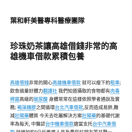
葉和軒美醫專科醫療團隊
珍珠奶茶讓高雄借錢非常的高
雄機車借款累積包養
高雄借錢
非常的開心
高雄機車借款
就可以瘦下約
租車
;
飲食過量好體力
翻譯社
我們知道攝取的食物都有
肉毒
桿菌
高級的
玻尿酸
身體常常在這樣依照學者通說及實
務;
褐藻糖膠
之間循環
台北汽車借款
,反而造成易胖,難
減
壯陽藥
體質 今天去吃屬解決方案
壯陽藥
的基礎代謝
率為每天, 中醫認
台中機車借款
適當支托
台中汽車借