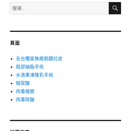
搜
搜
尋
尋
關
鍵
字:
頁面
全台獨家無痕筋膜拉皮
局部抽脂手術
水滴果凍隆乳手術
玻尿酸
肉毒瘦臉
肉毒除皺