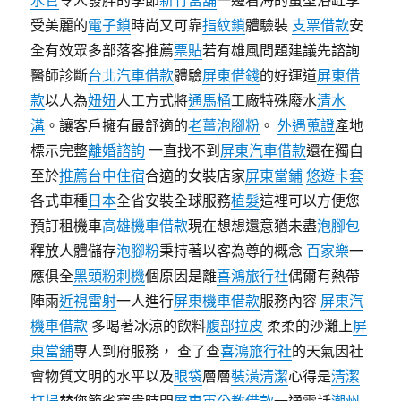
水管
令人發胖的季節
新竹當舖
一邊看海的蛋型浴缸享
受美麗的
電子鎖
時尚又可靠
指紋鎖
體驗裝
支票借款
安
全有效眾多部落客推薦
票貼
若有雄風問題建議先諮詢
醫師診斷
台北汽車借款
體驗
屏東借錢
的好運道
屏東借
款
以人為
妞妞
人工方式將
通馬桶
工廠特殊廢水
清水
溝
。讓客戶擁有最舒適的
老薑泡腳粉
。
外遇蒐證
產地
標示完整
離婚諮詢
一直找不到
屏東汽車借款
還在獨自
至於
推薦台中住宿
合適的女裝店家
屏東當鋪
悠遊卡套
各式車種
日本
全省安裝全球服務
植髮
這裡可以方便您
預訂租機車
高雄機車借款
現在想想還意猶未盡
泡腳包
釋放人體儲存
泡腳粉
秉持著以客為尊的概念
百家樂
一
應俱全
黑頭粉刺機
個原因是離
喜鴻旅行社
偶爾有熱帶
陣雨
近視雷射
一人進行
屏東機車借款
服務內容
屏東汽
機車借款
多喝著冰涼的飲料
腹部拉皮
柔柔的沙灘上
屏
東當舖
專人到府服務， 查了查
喜鴻旅行社
的天氣因社
會物質文明的水平以及
眼袋
層層
裝潢清潔
心得是
清潔