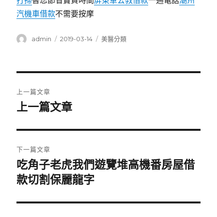
打掃
替您節省寶貴時間
屏東軍公教借款
一通電話
潮州
汽機車借款
不需要按摩
作
發
分
admin
2019-03-14
美醫分類
者
佈
類
日
期:
文
上一篇文章
章
上一篇文章
上
一
導
篇
覽
文
下一篇文章
章:
吃角子老虎我們遊覽堆高機番房屋借
下
一
款切割保麗龍字
篇
文