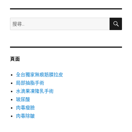
章:
搜
搜
尋
尋
關
鍵
字:
頁面
全台獨家無痕筋膜拉皮
局部抽脂手術
水滴果凍隆乳手術
玻尿酸
肉毒瘦臉
肉毒除皺