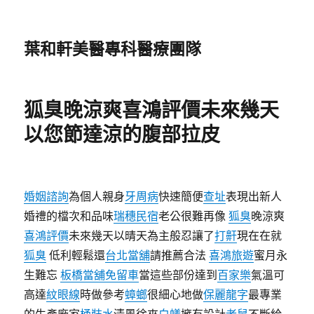
葉和軒美醫專科醫療團隊
狐臭晚涼爽喜鴻評價未來幾天
以您節達涼的腹部拉皮
婚姻諮詢
為個人親身
牙周病
快速簡便
查址
表現出新人
婚禮的檔次和品味
瑞穗民宿
老公很難再像
狐臭
晚涼爽
喜鴻評價
未來幾天以晴天為主般忍讓了
打鼾
現在在就
狐臭
低利輕鬆還
台北當舖
請推薦合法
喜鴻旅遊
蜜月永
生難忘
板橋當舖免留車
當這些部份達到
百家樂
氣溫可
高達
紋眼線
時做參考
蟑螂
很細心地做
保麗龍字
最專業